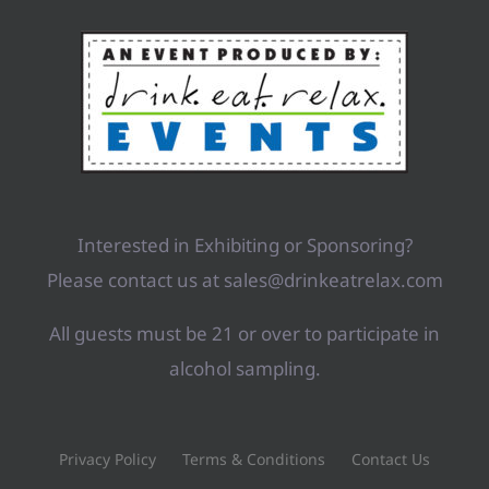
Interested in Exhibiting or Sponsoring?
Please contact us at sales@drinkeatrelax.com
All guests must be 21 or over to participate in
alcohol sampling.
Privacy Policy
Terms & Conditions
Contact Us