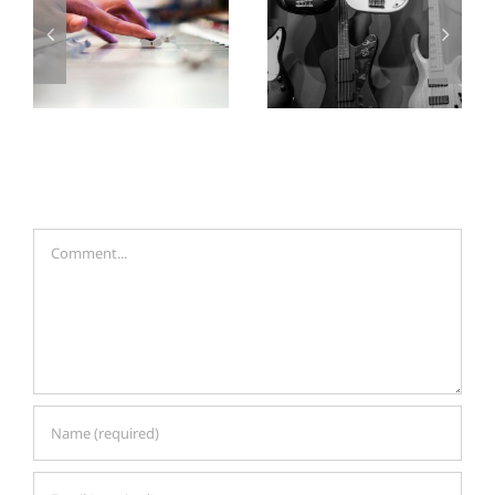
While my
Sharing the
guitar gently
stage with a
weeps
legend
Leave A Comment
Comment